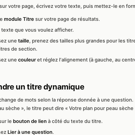
ur votre page, écrivez votre texte, puis mettez-le en for
le
module Titre
sur votre page de résultats.
 texte que vous voulez afficher.
sez une
taille
, prenez des tailles plus grandes pour les titr
itres de section.
sez une
couleur
et réglez l'alignement (à gauche, au centre
dre un titre dynamique
change de mots selon la réponse donnée à une question. 
eau sèche », le titre peut dire « Votre plan pour peau sèche 
sur le
bouton de lien
à côté du texte du titre.
sez
Lier à une question
.