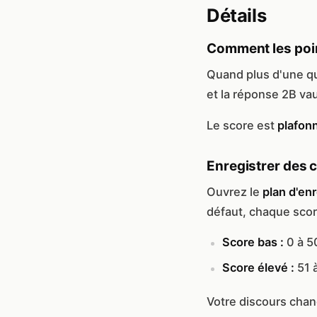
Détails
Comment les poin
Quand plus d'une qu
et la réponse 2B vau
Le score est
plafon
Enregistrer des 
Ouvrez le
plan d'en
défaut, chaque score
Score bas :
0 à 5
Score élevé :
51 
Votre discours chan