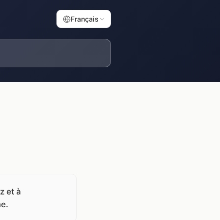
Français
z et à
ne.