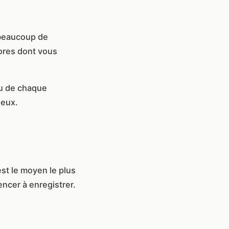
 beaucoup de
ores dont vous
au de chaque
 eux.
st le moyen le plus
ncer à enregistrer.