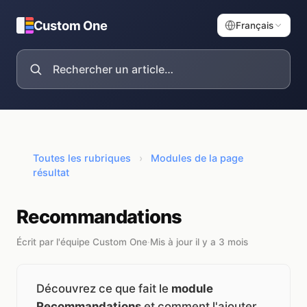
Custom One
Français
Toutes les rubriques
›
Modules de la page
résultat
Recommandations
Écrit par l'équipe Custom One
·
Mis à jour il y a 3 mois
Découvrez ce que fait le
module
Recommandations
et comment l'ajouter,