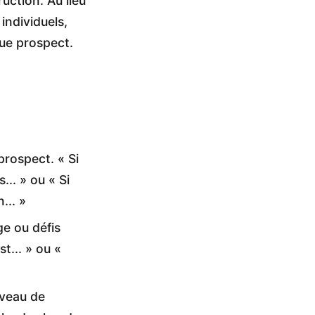
ction. Au lieu
individuels,
que prospect.
prospect. « Si
... » ou « Si
... »
ge ou défis
t... » ou «
iveau de