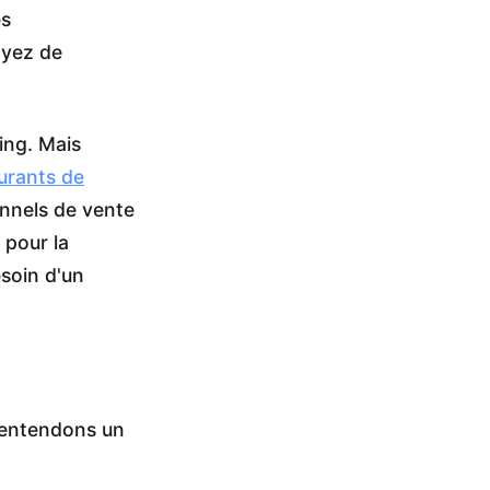
es
ayez de
ing. Mais
urants de
unnels de vente
 pour la
esoin d'un
 entendons un