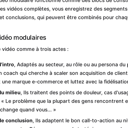
déo modulaire fonctionne comme des blocs de constru
des vidéos complètes, vous enregistrez des segments 
x et conclusions, qui peuvent être combinés pour cha
idéo modulaires
 vidéo comme à trois actes :
'intro
, Adaptés au secteur, au rôle ou au persona du 
 coach qui cherche à scaler son acquisition de clients
z une marque e-commerce et luttez avec la fidélisation
u milieu
, Ils traitent des points de douleur, cas d'usa
. « Le problème que la plupart des gens rencontrent es
i change quand vous... »
e conclusion
, Ils adaptent le bon call-to-action au n