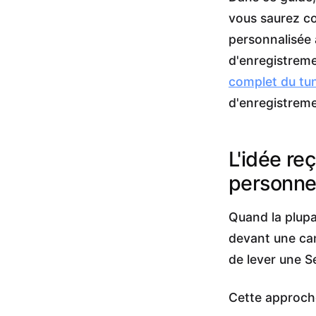
vous saurez co
personnalisée à
d'enregistrem
complet du tun
d'enregistreme
L'idée re
personne
Quand la plupa
devant une camé
de lever une S
Cette approche