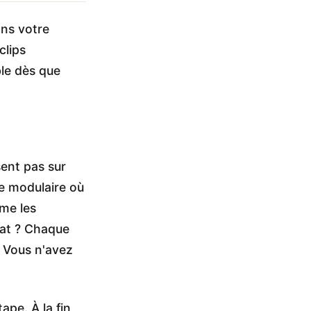
ns votre
clips
ble dès que
sent pas sur
he modulaire où
ème les
tat ? Chaque
. Vous n'avez
pe. À la fin,