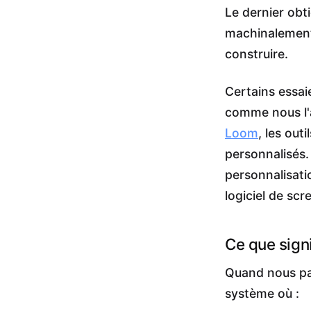
Le dernier obti
machinalement
construire.
Certains essai
comme nous l'
Loom
, les out
personnalisés.
personnalisati
logiciel de sc
Ce que signi
Quand nous pa
système où :