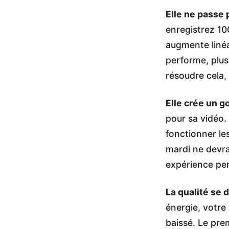
Elle ne passe p
enregistrez 100
augmente linéa
performe, plus
résoudre cela,
Elle crée un g
pour sa vidéo. L
fonctionner le
mardi ne devra
expérience per
La qualité se 
énergie, votre
baissé. Le pre