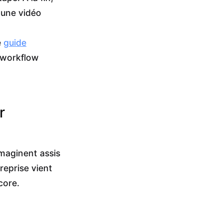
 une vidéo
e
guide
 workflow
r
imaginent assis
reprise vient
core.