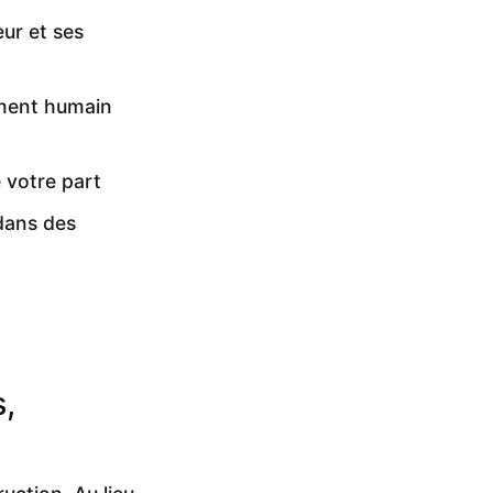
ur et ses
ement humain
 votre part
dans des
s,