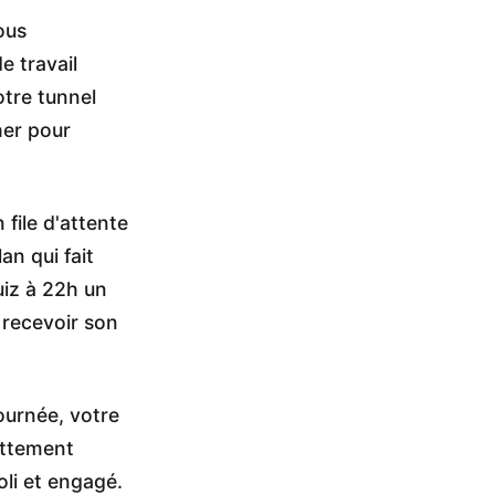
ous
e travail
otre tunnel
her pour
file d'attente
lan qui fait
uiz à 22h un
 recevoir son
ournée, votre
ettement
oli et engagé.