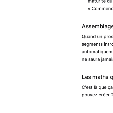
maturité du
« Commencez
Assemblage 
Quand un pros
segments intro
automatiquemen
ne saura jamai
Les maths q
C'est là que ç
pouvez créer 