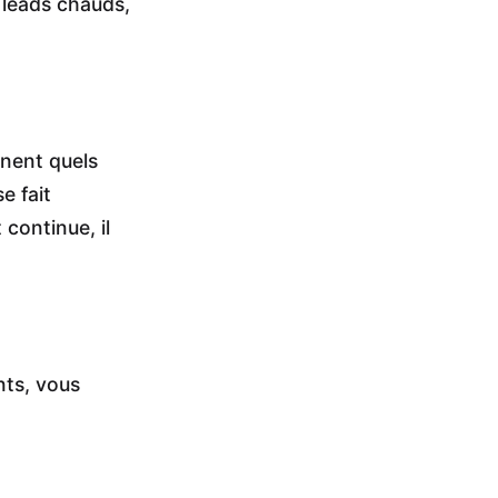
 leads chauds,
inent quels
e fait
continue, il
nts, vous